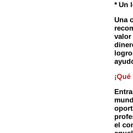
*
Un 
Una c
recom
valor
diner
logro
ayudó
¡Qué
Entra
mundo
oport
profe
el co