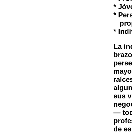
* Jóv
* Per
pro
* Ind
La in
brazo
perse
mayor
raíce
algu
sus v
negoc
— tod
profe
de es