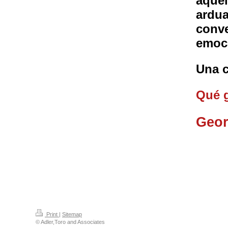
aquel
ardua
conve
emoci
Una c
Qué 
Geor
Print
|
Sitemap
© Adler,Toro and Associates