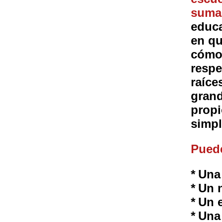
suma
educa
en qu
cómo 
respe
raíce
grand
propi
simpl
Puede
*
Una
*
Un 
*
Un e
*
Una