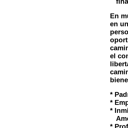
fina
En mu
en un
perso
oport
camin
el co
liber
camin
biene
* Pad
* Emp
* Inm
Amer
* Pro