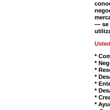
conoc
negoc
merc
— se 
utili
Usted
* Com
* Neg
* Res
* Des
* Ent
* Des
* Cre
* Ayu