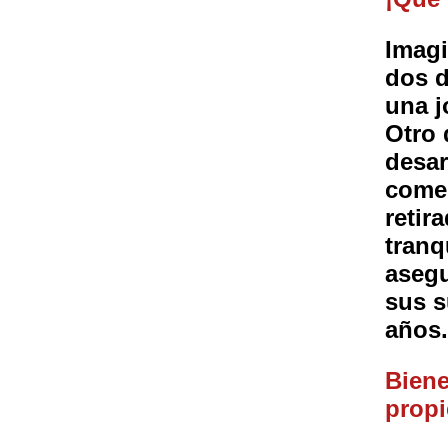
Imagi
dos d
una j
Otro 
desar
comer
retir
tranq
asegu
sus s
años.
Biene
propi