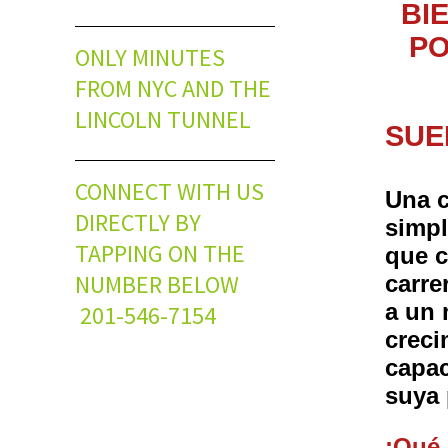
BIE
POS
ONLY MINUTES
FROM NYC AND THE
LINCOLN TUNNEL
SUE
CONNECT WITH US
Una c
DIRECTLY BY
simp
TAPPING ON THE
que c
NUMBER BELOW
carre
a un 
201-546-7154
creci
capac
suya 
¡Qué