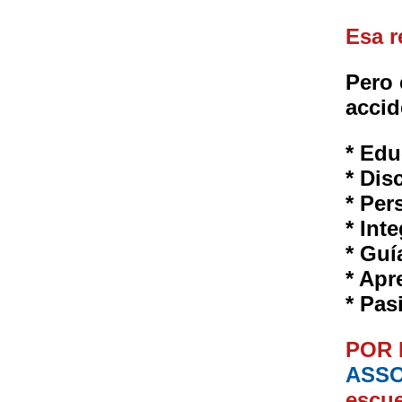
Esa r
Pero 
accid
* Edu
* Dis
* Per
* Int
* Guí
* Apr
* Pas
POR 
ASSO
escue