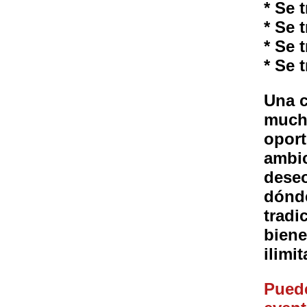
* Se 
* Se 
* Se 
* Se 
Una c
mucha
oport
ambic
deseo
dónde
tradi
biene
ilimi
Pued